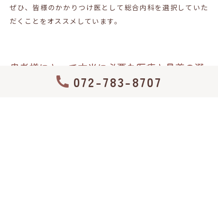
ぜひ、皆様のかかりつけ医として総合内科を選択していた
だくことをオススメしています。
患者様にとって本当に必要な医療と最善の選
072-783-8707
択を
総合内科医は、患者様が現在抱える疾患に限らず「今後の
起こりうる疾患」を念頭に置いて診察するようにしていま
す。そのため、複数の病気があれば「治療の優先順位」も
しっかりと考えて整理し、患者様のとって本当に必要な医
療を提供することが何よりも大切であると考えています。
地域の皆様の健康を支える「かかりつけ医」として、総合
内科での経験をフル活用しながら適切な医療を提供できる
よう全力を注いで参ります。